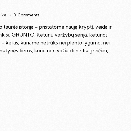
Like
0
Comments
taurės istoriją – pristatome naują kryptį, veidą ir
ažink su GRUNTO. Keturių varžybų serija, keturios
is – kelias, kuriame netrūks nei plento lygumo, nei
ktynės tiems, kurie nori važiuoti ne tik greičiau,