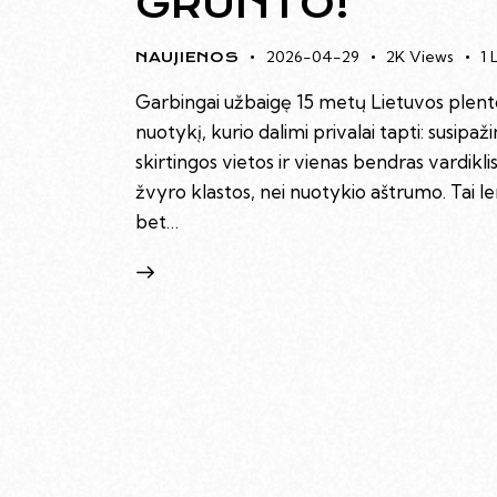
GRUNTO!
2026-04-29
2K
Views
1
NAUJIENOS
Garbingai užbaigę 15 metų Lietuvos plento 
nuotykį, kurio dalimi privalai tapti: susip
skirtingos vietos ir vienas bendras vardikl
žvyro klastos, nei nuotykio aštrumo. Tai len
bet…