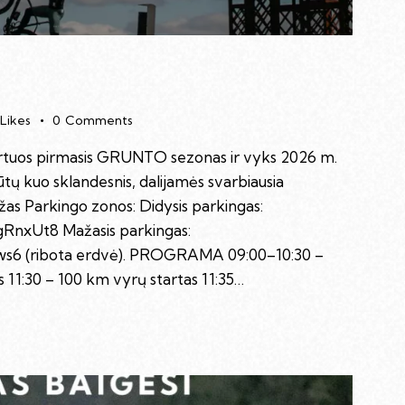
Likes
0
Comments
tartuos pirmasis GRUNTO sezonas ir vyks 2026 m.
tų kuo sklandesnis, dalijamės svarbiausia
liažas Parkingo zonos: Didysis parkingas:
nxUt8 Mažasis parkingas:
ws6 (ribota erdvė). PROGRAMA 09:00–10:30 –
 11:30 – 100 km vyrų startas 11:35…