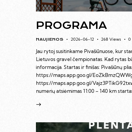
PROGRAMA
2026-06-12
268
Views
0
NAUJIENOS
Jau rytoj susitinkame Pivašiūnuose, kur s
Lietuvos gravel čempionatas. Kad rytas bū
informacija. Startas ir finišas: Pivašiūnų p
https://maps.app.goo.gl/EoZkBmzQWWgR
https://maps.app.goo.gl/Vajz3PTikG92tx
numerių atsiėmimas 11:00 – 140 km startas