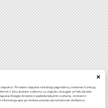
lapukus. Privalomi slapukai reikalingi pagrindinių svetainės funkcijų
ikrinti ir Jūsų duotam sutikimui su slapuku išsaugoti, jei tokį davėte.
slapukai (Google Analytics) padeda tobulinti svetainę, renkant ir
t informaciją apie jos lankomumą bei personalizuoti skelbimus.