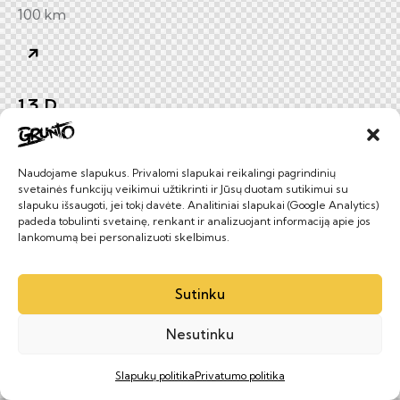
100 km
13 D.
birželio
MAKSIMALISTAS
ILGA TRASA
Naudojame slapukus. Privalomi slapukai reikalingi pagrindinių
svetainės funkcijų veikimui užtikrinti ir Jūsų duotam sutikimui su
GRAVELIS
slapuku išsaugoti, jei tokį davėte. Analitiniai slapukai (Google Analytics)
padeda tobulinti svetainę, renkant ir analizuojant informaciją apie jos
lankomumą bei personalizuoti skelbimus.
PIVAŠIŪNAI
140 km
Sutinku
Nesutinku
Slapukų politika
Privatumo politika