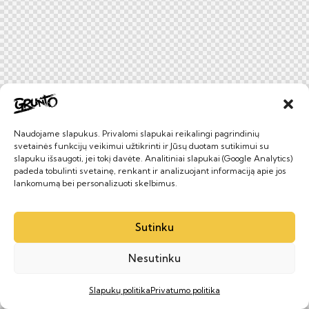
Naudojame slapukus. Privalomi slapukai reikalingi pagrindinių
svetainės funkcijų veikimui užtikrinti ir Jūsų duotam sutikimui su
slapuku išsaugoti, jei tokį davėte. Analitiniai slapukai (Google Analytics)
padeda tobulinti svetainę, renkant ir analizuojant informaciją apie jos
lankomumą bei personalizuoti skelbimus.
Sutinku
Nesutinku
Slapukų politika
Privatumo politika