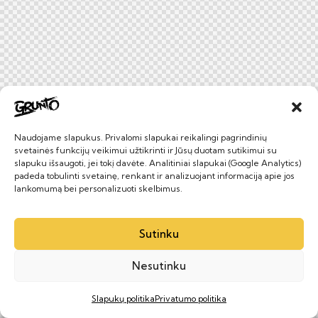
Naudojame slapukus. Privalomi slapukai reikalingi pagrindinių
svetainės funkcijų veikimui užtikrinti ir Jūsų duotam sutikimui su
slapuku išsaugoti, jei tokį davėte. Analitiniai slapukai (Google Analytics)
padeda tobulinti svetainę, renkant ir analizuojant informaciją apie jos
lankomumą bei personalizuoti skelbimus.
Sutinku
Nesutinku
Slapukų politika
Privatumo politika