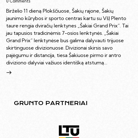
0
Comments
Birželio 11 dieną Plokščiuose, Šakių rajone, Šakių
jaunimo kūrybos ir sporto centras kartu su VšĮ Plento
taure rengia dviračių lenktynes „Šakiai Grand Prix“. Tai
jau tapusios tradicinėmis 7-osios lenktynės. „Šakiai
Grand Prix“ lenktynėse bus galima dalyvauti trijuose
skirtinguose divizionuose. Divizionai skirsis savo
pajėgumu ir distancija, tiesa Šakiuose pirmo ir antro
diviziono dalyviai važiuos identišką atstumą…
GRUNTO PARTNERIAI