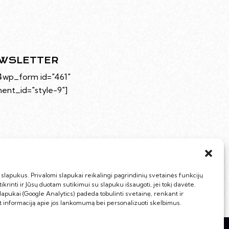
WSLETTER
4wp_form id="461"
ent_id="style-9"]
lapukus. Privalomi slapukai reikalingi pagrindinių svetainės funkcijų
ikrinti ir Jūsų duotam sutikimui su slapuku išsaugoti, jei tokį davėte.
slapukai (Google Analytics) padeda tobulinti svetainę, renkant ir
t informaciją apie jos lankomumą bei personalizuoti skelbimus.