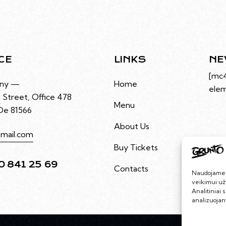
CE
LINKS
NE
[mc
ny —
Home
elem
 Street, Office 478
Menu
 De 81566
About Us
mail.com
Buy Tickets
0 841 25 69
Contacts
Naudojame s
veikimui užt
Analitiniai 
analizuojan