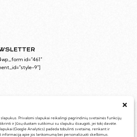
WSLETTER
4wp_form id="461"
ent_id="style-9"]
lapukus. Privalomi slapukai reikalingi pagrindinių svetainės funkcijų
ikrinti ir Jūsų duotam sutikimui su slapuku išsaugoti, jei tokį davėte.
slapukai (Google Analytics) padeda tobulinti svetainę, renkant ir
t informaciją apie jos lankomumą bei personalizuoti skelbimus.