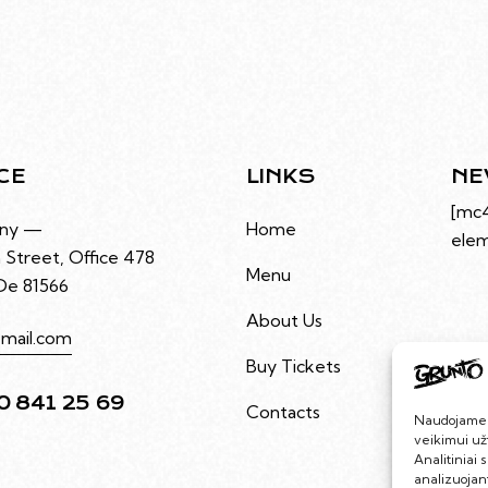
CE
LINKS
NE
[mc
ny —
Home
elem
 Street, Office 478
Menu
 De 81566
About Us
mail.com
Buy Tickets
0 841 25 69
Contacts
Naudojame s
veikimui užt
Analitiniai 
analizuojan